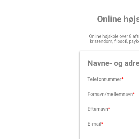
Online høj
Online højskole over 8 af
kristendom, filosofi, psy
Navne- og adr
Telefonnummer
*
Fornavn/mellemnavn
*
Efternavn
*
E-mail
*