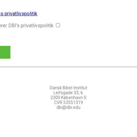
s privatlivspolitik
er DBI's privatlivspolitik
Dansk Bibel-Institut
Leifsgade 33, 6.
2300 København S
CVR 53551319
dbi@dbi.edu