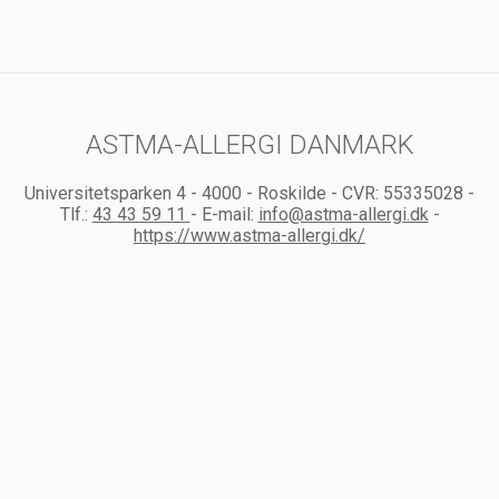
ASTMA-ALLERGI DANMARK
Universitetsparken 4
-
4000
-
Roskilde
-
CVR:
55335028
-
Tlf.:
43 43 59 11
-
E-mail:
info@astma-allergi.dk
-
https://www.astma-allergi.dk/