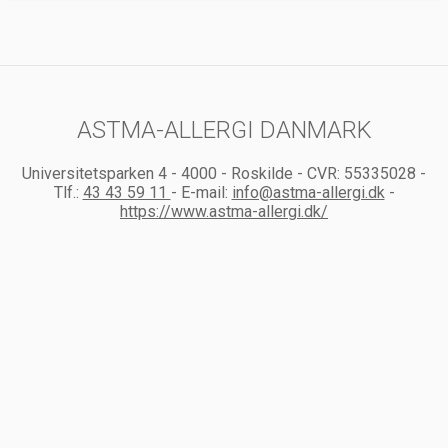
ASTMA-ALLERGI DANMARK
Universitetsparken 4
-
4000
-
Roskilde
-
CVR:
55335028
-
Tlf.:
43 43 59 11
-
E-mail:
info@astma-allergi.dk
-
https://www.astma-allergi.dk/