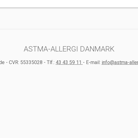
ASTMA-ALLERGI DANMARK
de
-
CVR:
55335028
-
Tlf.:
43 43 59 11
-
E-mail:
info@astma-aller