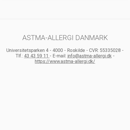
ASTMA-ALLERGI DANMARK
Universitetsparken 4
-
4000
-
Roskilde
-
CVR:
55335028
-
Tlf.:
43 43 59 11
-
E-mail:
info@astma-allergi.dk
-
https://www.astma-allergi.dk/