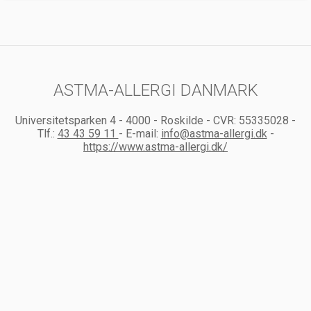
ASTMA-ALLERGI DANMARK
Universitetsparken 4
-
4000
-
Roskilde
-
CVR:
55335028
-
Tlf.:
43 43 59 11
-
E-mail:
info@astma-allergi.dk
-
https://www.astma-allergi.dk/