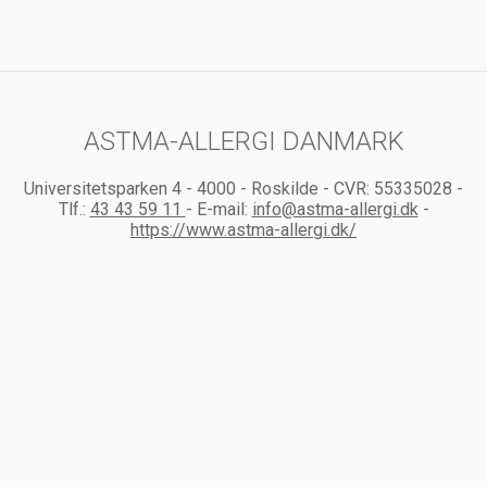
ASTMA-ALLERGI DANMARK
Universitetsparken 4
-
4000
-
Roskilde
-
CVR:
55335028
-
Tlf.:
43 43 59 11
-
E-mail:
info@astma-allergi.dk
-
https://www.astma-allergi.dk/